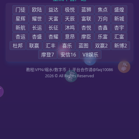
首页
公司大事记